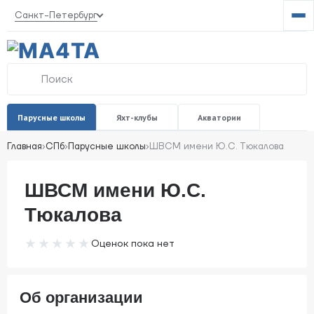
Санкт-Петербург
От
гл
ме
Поиск
по
Парусные школы
Яхт-клубы
Акватории
сайту
Главная
›
СПб
›
Парусные школы
›
ШВСМ имени Ю.С. Тюкалова
ШВСМ имени Ю.С.
Тюкалова
★★★★★
★★★★★
Оценок пока нет
Оценок
пока
нет
Об организации